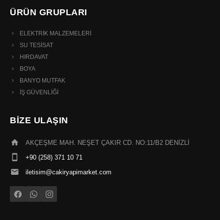
ÜRÜN GRUPLARI
ELEKTRİK MALZEMELERİ
SU TESİSAT
HIRDAVAT
BOYA
BANYO MUTFAK
İŞ GÜVENLİĞİ
BİZE ULAŞIN
AKÇEŞME MAH. NEŞET ÇAKIR CD. NO:11/B2 DENİZLİ
+90 (258) 371 10 71
iletisim@cakiryapimarket.com